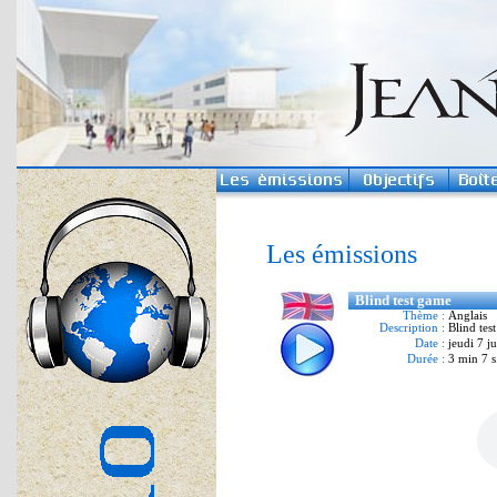
Les émissions
Blind test game
Thème :
Anglais
Description :
Blind tes
Date :
jeudi 7 j
Durée :
3 min 7 s