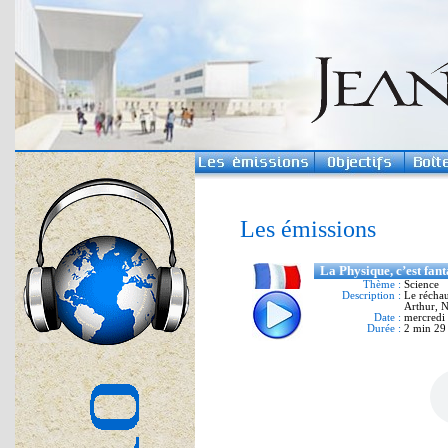
Les émissions
La Physique, c’est fant
Thème :
Science
Description :
Le récha
Arthur, N
Date :
mercredi 
Durée :
2 min 29 