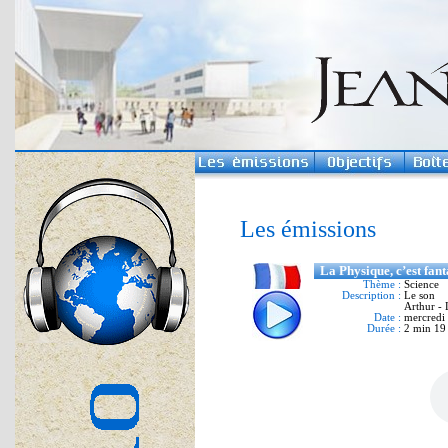
Les émissions
La Physique, c’est fant
Thème :
Science
Description :
Le son
Arthur - L
Date :
mercredi
Durée :
2 min 19 