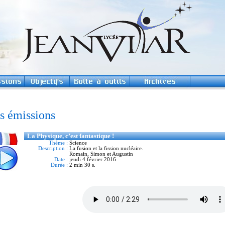
s émissions
La Physique, c’est fantastique !
Thème :
Science
Description :
La fusion et la fission nucléaire.
Romain, Simon et Augustin
Date :
jeudi 4 février 2016
Durée :
2 min 30 s.