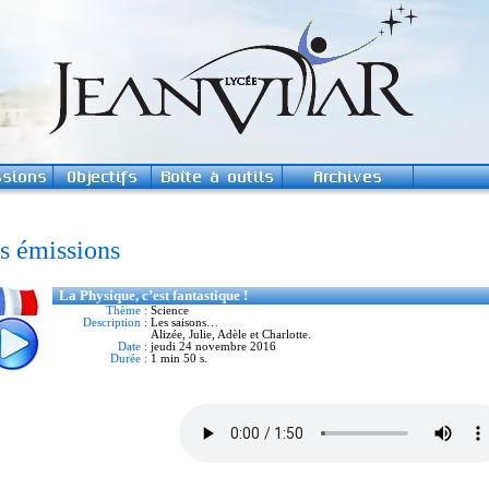
s émissions
La Physique, c’est fantastique !
Thème :
Science
Description :
Les saisons…
Alizée, Julie, Adèle et Charlotte.
Date :
jeudi 24 novembre 2016
Durée :
1 min 50 s.